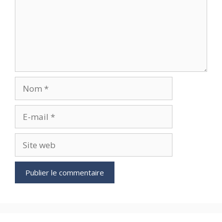
Nom
E-
mail
Site
web