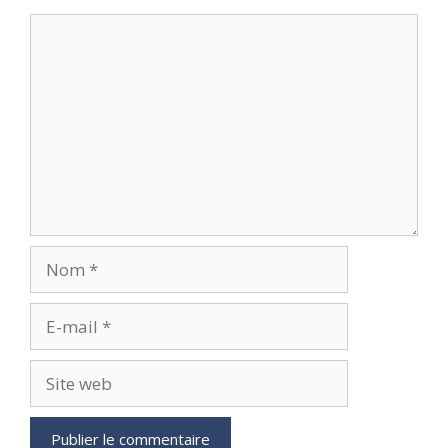
Commentaire
Nom
E-
mail
Site
web