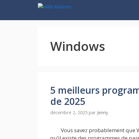
Aller
au
contenu
Windows
5 meilleurs progra
de 2025
décembre 2, 2025
par
Jenny
Vous savez probablement que W
qu’il existe des programmes de par