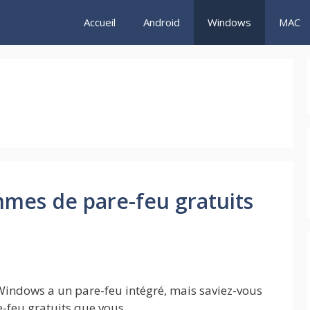
Accueil
Android
Windows
MAC
mmes de pare-feu gratuits
indows a un pare-feu intégré, mais saviez-vous
e-feu gratuits que vous …