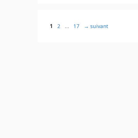
Page
Page
Page
1
2
…
17
→
suivant